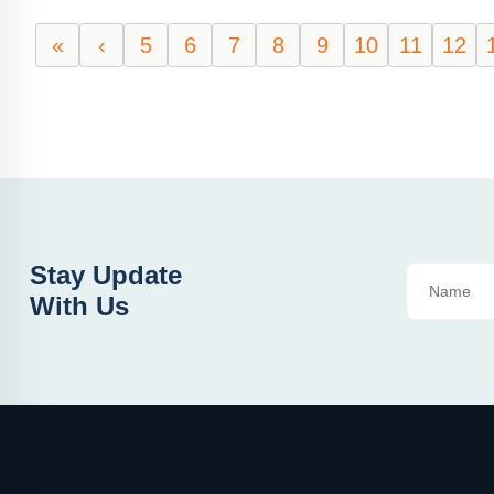
«
‹
5
6
7
8
9
10
11
12
Stay Update
With Us