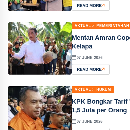
READ MORE
AKTUAL > PEMERINTAHAN
Mentan Amran Copo
Kelapa
07 JUNE 2026
READ MORE
AKTUAL > HUKUM
KPK Bongkar Tarif 
1,5 Juta per Orang
07 JUNE 2026