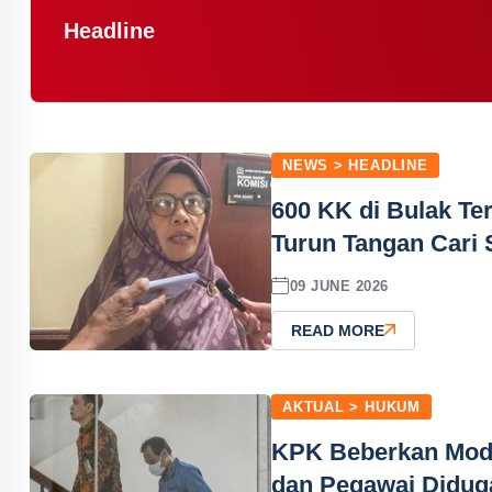
Headline
NEWS > HEADLINE
600 KK di Bulak T
Turun Tangan Cari 
09 JUNE 2026
READ MORE
AKTUAL > HUKUM
KPK Beberkan Modu
dan Pegawai Didug