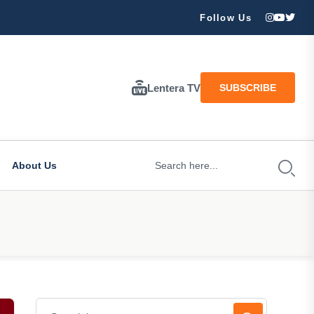
ran Besar Tuhan…
Follow Us
Lentera TV
SUBSCRIBE
About Us