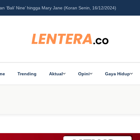
‘Bali’ Nine’ hingga Mary Jane (Koran Senin, 16/12/2024)
Pe
ine
Trending
Aktual
Opini
Gaya Hidup