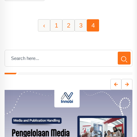
‹
1
2
3
4