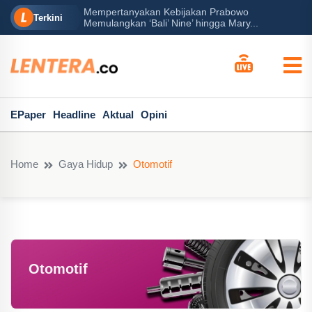
Mempertanyakan Kebijakan Prabowo
erah?
P
Terkini
Memulangkan ‘Bali’ Nine’ hingga Mary...
EPaper
Headline
Aktual
Opini
Home
Gaya Hidup
Otomotif
Otomotif