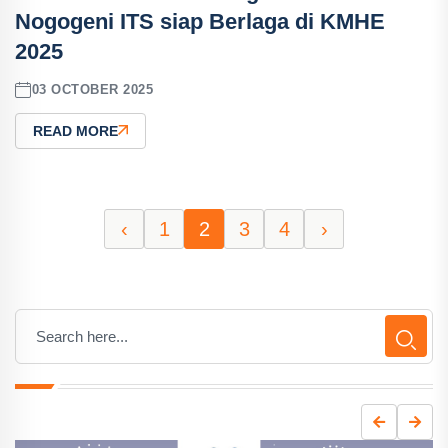
Nogogeni ITS siap Berlaga di KMHE
2025
03 OCTOBER 2025
READ MORE
‹
1
2
3
4
›