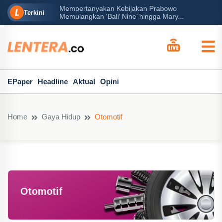
Mempertanyakan Kebijakan Prabowo
erah?
P
Terkini
Memulangkan ‘Bali’ Nine’ hingga Mary...
EPaper
Headline
Aktual
Opini
Home
Gaya Hidup
Otomotif
Otomotif