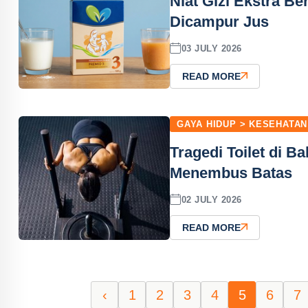
Niat Gizi Ekstra B
Dicampur Jus
03 JULY 2026
READ MORE
GAYA HIDUP > KESEHATAN
Tragedi Toilet di B
Menembus Batas
02 JULY 2026
READ MORE
‹
1
2
3
4
5
6
7