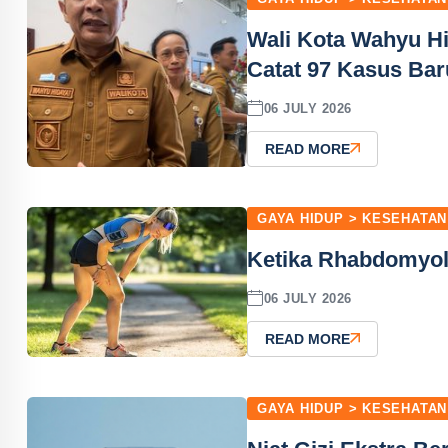
Wali Kota Wahyu Hi
Catat 97 Kasus Bar
06 JULY 2026
READ MORE
GAYA HIDUP > KESEHATAN
Ketika Rhabdomyoly
06 JULY 2026
READ MORE
GAYA HIDUP > KESEHATAN