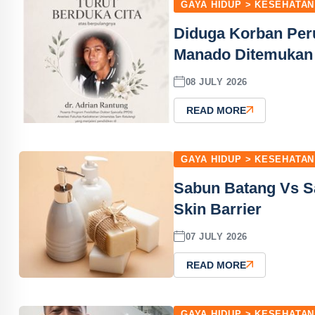
GAYA HIDUP > KESEHATAN
Diduga Korban Pe
Manado Ditemukan 
08 JULY 2026
READ MORE
GAYA HIDUP > KESEHATAN
Sabun Batang Vs Sa
Skin Barrier
07 JULY 2026
READ MORE
GAYA HIDUP > KESEHATAN