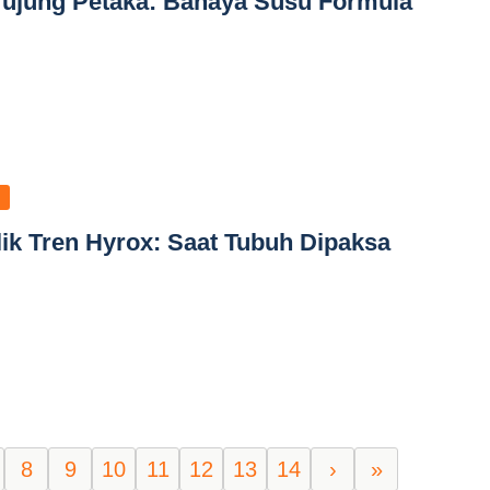
erujung Petaka: Bahaya Susu Formula
alik Tren Hyrox: Saat Tubuh Dipaksa
8
9
10
11
12
13
14
›
»