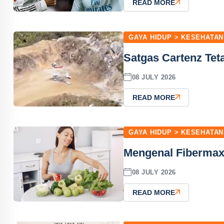
READ MORE
GAYA HIDUP > KESEHATAN
Satgas Cartenz Te
08 JULY 2026
READ MORE
GAYA HIDUP > KESEHATAN
Mengenal Fibermaxx
08 JULY 2026
READ MORE