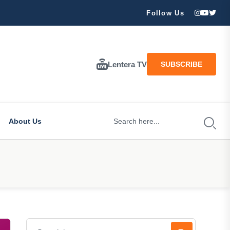
Banjir dan Longsor Landa Wilayah Trenggalek: Pohon Roboh, Sun
Follow Us
Lentera TV
SUBSCRIBE
About Us