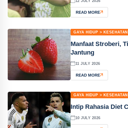
12 JULY 2026
READ MORE
GAYA HIDUP > KESEHATAN
Manfaat Stroberi, 
Jantung
11 JULY 2026
READ MORE
GAYA HIDUP > KESEHATAN
Intip Rahasia Diet
10 JULY 2026