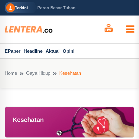
rabowo
Ba
Peran Besar Tuhan…
Terkini
ga Mary...
Po
EPaper
Headline
Aktual
Opini
Home
Gaya Hidup
Kesehatan
Kesehatan