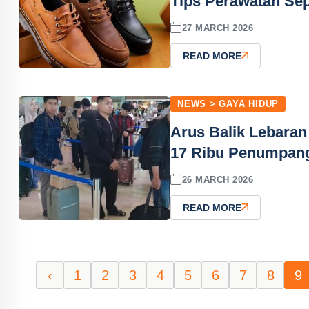
Tips Perawatan Sep
27 MARCH 2026
READ MORE
NEWS > GAYA HIDUP
Arus Balik Lebaran
17 Ribu Penumpan
26 MARCH 2026
READ MORE
‹
1
2
3
4
5
6
7
8
9