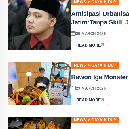
NEWS > GAYA HIDUP
Antisipasi Urbanis
Jatim:Tanpa Skill,
30 MARCH 2026
READ MORE
NEWS > GAYA HIDUP
Rawon Iga Monster
29 MARCH 2026
READ MORE
NEWS > GAYA HIDUP