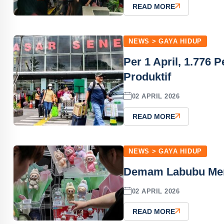
READ MORE
NEWS > GAYA HIDUP
Per 1 April, 1.776
Produktif
02 APRIL 2026
READ MORE
NEWS > GAYA HIDUP
Demam Labubu Mere
02 APRIL 2026
READ MORE