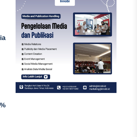
ia
0%