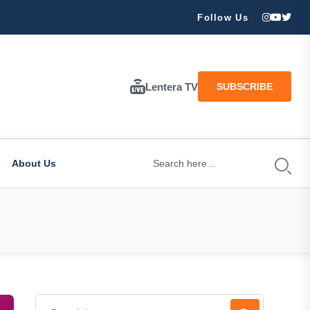
ran Besar Tuhan…
Follow Us
Lentera TV
SUBSCRIBE
About Us