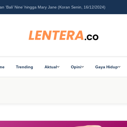
‘Bali’ Nine’ hingga Mary Jane (Koran Senin, 16/12/2024)
Pe
ine
Trending
Aktual
Opini
Gaya Hidup