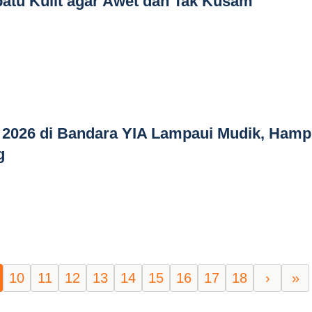
atu Kulit agar Awet dan Tak Kusam
 2026 di Bandara YIA Lampaui Mudik, Hamp
g
10
11
12
13
14
15
16
17
18
›
»