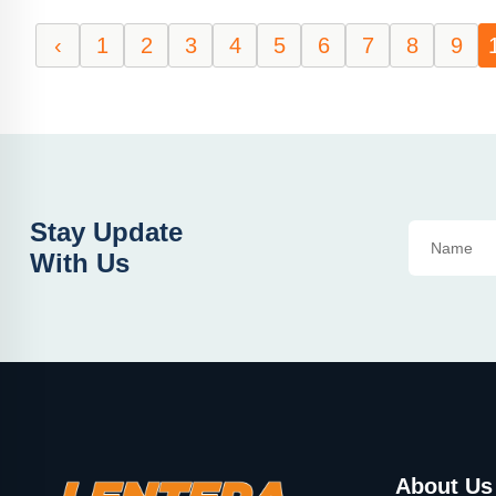
‹
1
2
3
4
5
6
7
8
9
Stay Update
With Us
About Us