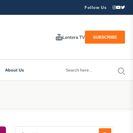
ran Besar Tuhan…
Follow Us
Lentera TV
SUBSCRIBE
About Us