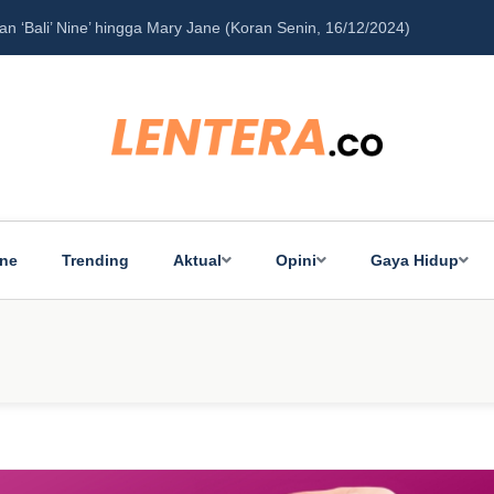
‘Bali’ Nine’ hingga Mary Jane (Koran Senin, 16/12/2024)
Pe
ine
Trending
Aktual
Opini
Gaya Hidup