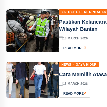
AKTUAL > PEMERINTAHAN
Pastikan Kelancara
Wilayah Banten
16 MARCH 2026
READ MORE
NEWS > GAYA HIDUP
Cara Memilih Atas
16 MARCH 2026
READ MORE