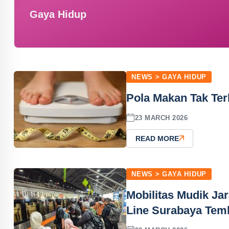
Gaya Hidup
NEWS > GAYA HIDUP
Pola Makan Tak Ter
23 MARCH 2026
READ MORE
NEWS > GAYA HIDUP
Mobilitas Mudik Ja
Line Surabaya Tem