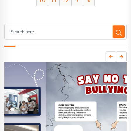
10
11
12
›
»