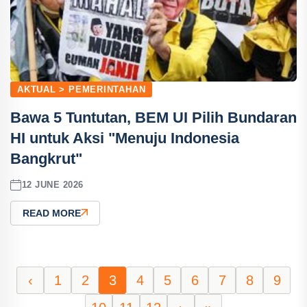
AKTUAL > PEMERINTAHAN
Bawa 5 Tuntutan, BEM UI Pilih Bundaran
HI untuk Aksi "Menuju Indonesia
Bangkrut"
12 JUNE 2026
READ MORE
‹
1
2
3
4
5
6
7
8
9