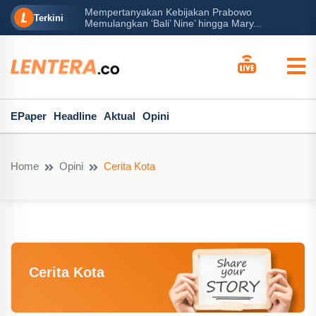
Mempertanyakan Kebijakan Prabowo
Peran Besar Tu
Terkini
Memulangkan ‘Bali’ Nine’ hingga Mary...
EPaper
Headline
Aktual
Opini
Home
Opini
Cerita Kota
Cerita Kota