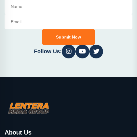
Submit Now
Follow Us:
About Us