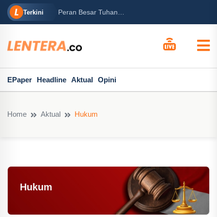
rabowo
Ba
Peran Besar Tuhan…
Terkini
ga Mary...
Po
EPaper
Headline
Aktual
Opini
Home
Aktual
Hukum
Hukum