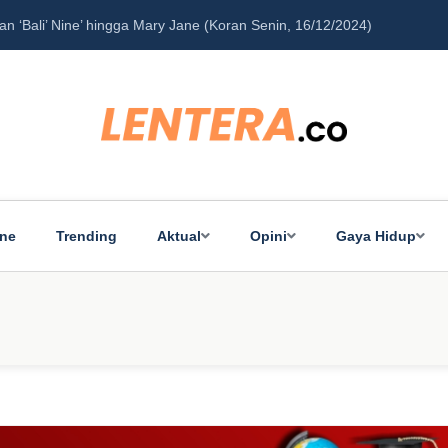
‘Bali’ Nine’ hingga Mary Jane (Koran Senin, 16/12/2024)
Pe
ine
Trending
Aktual
Opini
Gaya Hidup