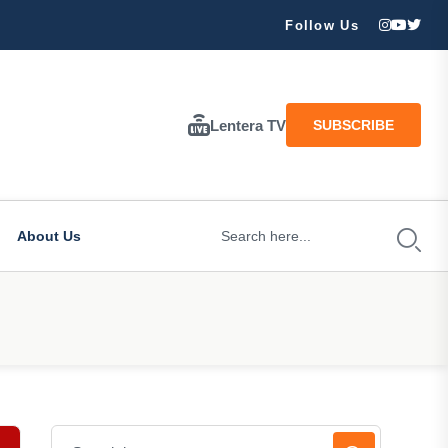
ran Besar Tuhan…
Follow Us
Lentera TV
SUBSCRIBE
About Us