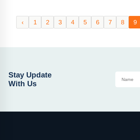
‹
1
2
3
4
5
6
7
8
9
Stay Update
With Us