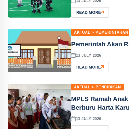
13 JULY 2026
READ MORE
AKTUAL > PEMERINTAHAN
Pemerintah Akan R
13 JULY 2026
READ MORE
AKTUAL > PENDIDIKAN
MPLS Ramah Anak d
Berburu Harta Kar
13 JULY 2026