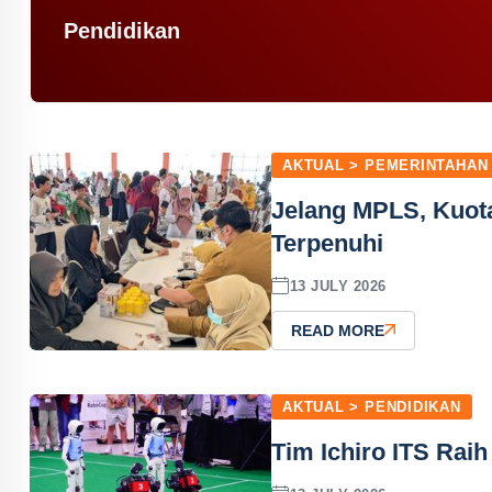
Pendidikan
AKTUAL > PEMERINTAHAN
Jelang MPLS, Kuot
Terpenuhi
13 JULY 2026
READ MORE
AKTUAL > PENDIDIKAN
Tim Ichiro ITS Rai